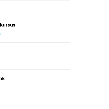
kursus​
k
ik​