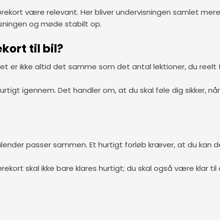
kørekort være relevant. Her bliver undervisningen samlet mere
isningen og møde stabilt op.
rt til bil?
t er ikke altid det samme som det antal lektioner, du reelt få
tigt igennem. Det handler om, at du skal føle dig sikker, når
alender passer sammen. Et hurtigt forløb kræver, at du kan de
rekort skal ikke bare klares hurtigt; du skal også være klar ti