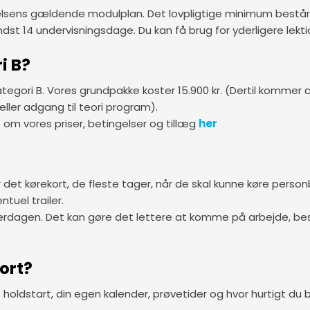
yrelsens gældende modulplan. Det lovpligtige minimum består 
ndst 14 undervisningsdage. Du kan få brug for yderligere lekt
i B?
i kategori B. Vores grundpakke koster 15.900 kr. (Dertil kommer 
eller adgang til teori program).
 om vores priser, betingelser og tillæg
her
 er det kørekort, de fleste tager, når de skal kunne køre perso
tuel trailer.
rdagen. Det kan gøre det lettere at komme på arbejde, besøge f
ort?
 holdstart, din egen kalender, prøvetider og hvor hurtigt du bl