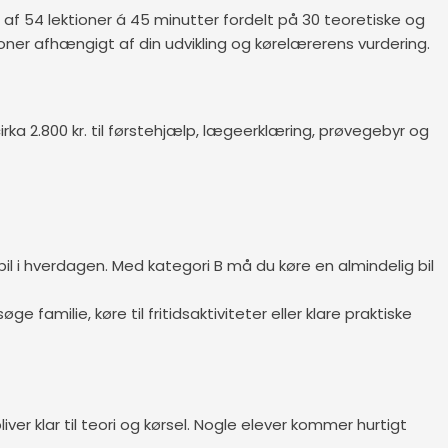
af 54 lektioner á 45 minutter fordelt på 30 teoretiske og
ioner afhængigt af din udvikling og kørelærerens vurdering.
cirka 2.800 kr. til førstehjælp, lægeerklæring, prøvegebyr og
nbil i hverdagen. Med kategori B må du køre en almindelig bil
amilie, køre til fritidsaktiviteter eller klare praktiske
iver klar til teori og kørsel. Nogle elever kommer hurtigt