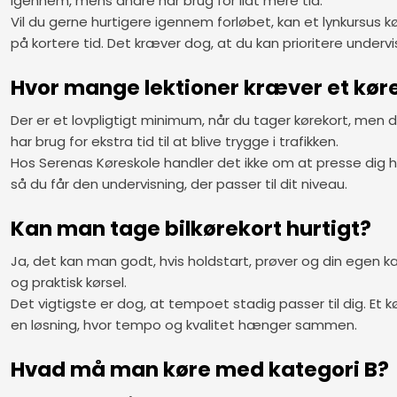
igennem, mens andre har brug for lidt mere tid.
Vil du gerne hurtigere igennem forløbet, kan et lynkursus 
på kortere tid. Det kræver dog, at du kan prioritere underv
Hvor mange lektioner kræver et køreko
Der er et lovpligtigt minimum, når du tager kørekort, men de
har brug for ekstra tid til at blive trygge i trafikken.
Hos Serenas Køreskole handler det ikke om at presse dig hur
så du får den undervisning, der passer til dit niveau.
Kan man tage bilkørekort hurtigt?
Ja, det kan man godt, hvis holdstart, prøver og din egen k
og praktisk kørsel.
Det vigtigste er dog, at tempoet stadig passer til dig. Et kø
en løsning, hvor tempo og kvalitet hænger sammen.
Hvad må man køre med kategori B?