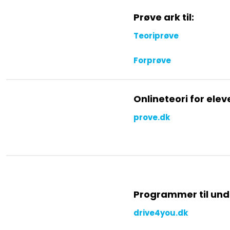
Prøve ark til:
Teoriprøve
Forprøve
Onlineteori for eleve
prove.dk
Programmer til unde
drive4you.dk