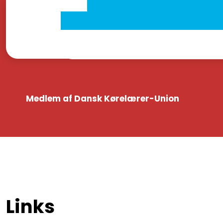
Medlem af Dansk Kørelærer-Union
Links​