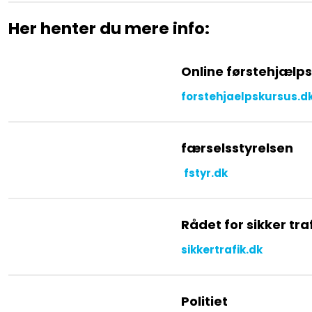
Her henter du mere info:​
Online førstehjælps
forstehjaelpskursus.d
​færselsstyrelsen
fstyr.dk
Rådet for sikker traf
sikkertrafik.dk
Politiet​