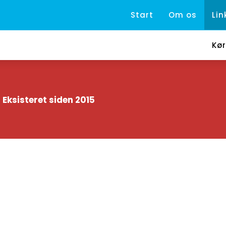
Start
Om os
Lin
Kør
Eksisteret siden 2015