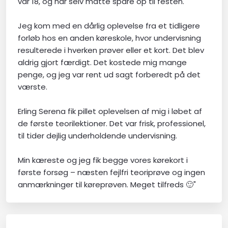
var 18, og har selv måtte spare op til festen.
Jeg kom med en dårlig oplevelse fra et tidligere
forløb hos en anden køreskole, hvor undervisning
resulterede i hverken prøver eller et kort. Det blev
aldrig gjort færdigt. Det kostede mig mange
penge, og jeg var rent ud sagt forberedt på det
værste.
Erling Serena fik pillet oplevelsen af mig i løbet af
de første teorilektioner. Det var frisk, professionel,
til tider dejlig underholdende undervisning.
Min kæreste og jeg fik begge vores kørekort i
første forsøg – næsten fejlfri teoriprøve og ingen
anmærkninger til køreprøven. Meget tilfreds 🙂"