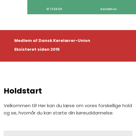
61 73 56 50
Kontakt os
Medlem af Dansk Kørelærer-Union
Eksisteret siden 2015
​Holdstart​
Velkommen til! Her kan du læse om vores forskellige hold
og se, hvornår du kan starte din køreuddannelse.​