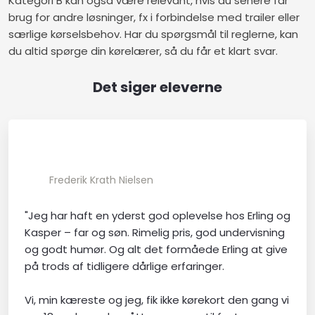
Kategori B kan også være relevant, hvis du senere får
brug for andre løsninger, fx i forbindelse med trailer eller
særlige kørselsbehov. Har du spørgsmål til reglerne, kan
du altid spørge din kørelærer, så du får et klart svar.
Det siger eleverne
​Frederik Krath Nielsen​
"Jeg har haft en yderst god oplevelse hos Erling og
Kasper – far og søn. Rimelig pris, god undervisning
og godt humør. Og alt det formåede Erling at give
på trods af tidligere dårlige erfaringer.
Vi, min kæreste og jeg, fik ikke kørekort den gang vi