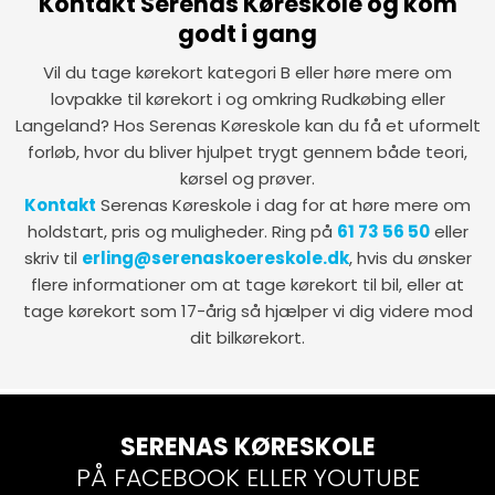
Kontakt Serenas Køreskole og kom
godt i gang
Vil du tage kørekort kategori B eller høre mere om
lovpakke til kørekort i og omkring Rudkøbing eller
Langeland? Hos Serenas Køreskole kan du få et uformelt
forløb, hvor du bliver hjulpet trygt gennem både teori,
kørsel og prøver.
Kontakt
Serenas Køreskole i dag for at høre mere om
holdstart, pris og muligheder. Ring på
61 73 56 50
eller
skriv til
erling@serenaskoereskole.dk
, hvis du ønsker
flere informationer om at tage kørekort til bil, eller at
tage kørekort som 17-årig så hjælper vi dig videre mod
dit bilkørekort.
​SERENAS KØRESKOLE
​​PÅ FACEBOOK ELLER YOUTUBE